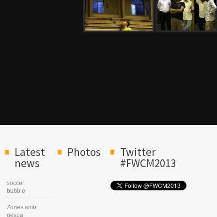
Latest
Photos
Twitter
news
#FWCM2013
soccer
bubble
Zones amb
gespa